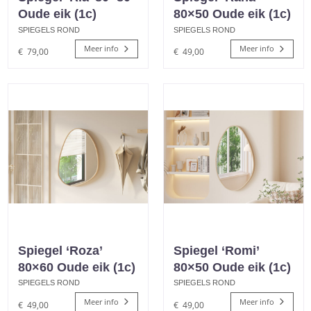
Oude eik (1c)
80×50 Oude eik (1c)
SPIEGELS ROND
SPIEGELS ROND
Meer info
Meer info
€
79,00
€
49,00
Spiegel ‘Roza’
Spiegel ‘Romi’
80×60 Oude eik (1c)
80×50 Oude eik (1c)
SPIEGELS ROND
SPIEGELS ROND
Meer info
Meer info
€
49,00
€
49,00