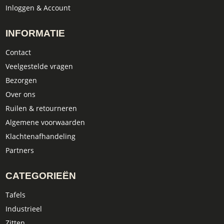
Inloggen & Account
INFORMATIE
Contact
Veelgestelde vragen
Bezorgen
Over ons
Ruilen & retourneren
Algemene voorwaarden
Klachtenafhandeling
Partners
CATEGORIEËN
Tafels
Industrieel
Zitten