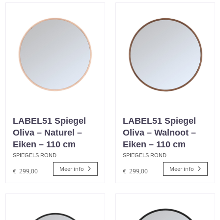
LABEL51 Spiegel
LABEL51 Spiegel
Oliva – Naturel –
Oliva – Walnoot –
Eiken – 110 cm
Eiken – 110 cm
SPIEGELS ROND
SPIEGELS ROND
Meer info
Meer info
€
299,00
€
299,00