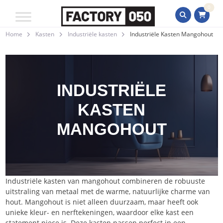
0
Home
Kasten
Industriële kasten
Industriële Kasten Mangohout
INDUSTRIËLE
KASTEN
MANGOHOUT
Industriële kasten van mangohout combineren de robuuste
uitstraling van metaal met de warme, natuurlijke charme van
hout. Mangohout is niet alleen duurzaam, maar heeft ook
unieke kleur- en nerftekeningen, waardoor elke kast een
statement piece is. Deze kasten passen perfect in een