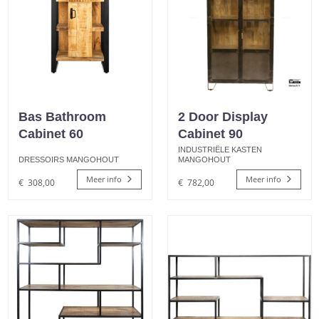
Bas Bathroom
2 Door Display
Cabinet 60
Cabinet 90
INDUSTRIËLE KASTEN
DRESSOIRS MANGOHOUT
MANGOHOUT
Meer info
Meer info
€
308,00
€
782,00