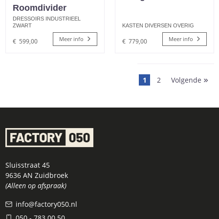
Roomdivider
DRESSOIRS INDUSTRIEEL
ZWART
KASTEN DIVERSEN OVERIG
Meer info
Meer info
€
599,00
€
779,00
1
2
Volgende
Sluisstraat 45
9636 AN Zuidbroek
(Alleen op afspraak)
info@factory050.nl
050 - 783 00 50