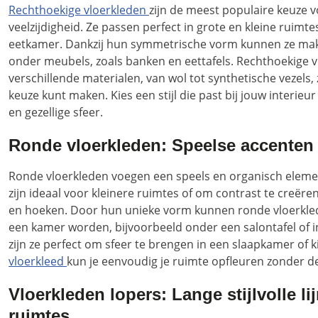
Rechthoekige vloerkleden
zijn de meest populaire keuze 
veelzijdigheid. Ze passen perfect in grote en kleine ruim
eetkamer. Dankzij hun symmetrische vorm kunnen ze makk
onder meubels, zoals banken en eettafels. Rechthoekige 
verschillende materialen, van wol tot synthetische vezels, z
keuze kunt maken. Kies een stijl die past bij jouw interie
en gezellige sfeer.
Ronde vloerkleden: Speelse accenten v
Ronde vloerkleden voegen een speels en organisch element
zijn ideaal voor kleinere ruimtes of om contrast te creëre
en hoeken. Door hun unieke vorm kunnen ronde vloerkl
een kamer worden, bijvoorbeeld onder een salontafel of i
zijn ze perfect om sfeer te brengen in een slaapkamer of
vloerkleed
kun je eenvoudig je ruimte opfleuren zonder d
Vloerkleden lopers: Lange stijlvolle l
ruimtes