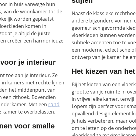
stijlen
voor in huis vanwege hun
tes, van de woonkamer tot de
Naast de klassieke rechthoek
elijk worden geplaatst
andere bijzondere vormen en 
vloerkleden komen in
geometrisch gevormde kleden
odat je altijd de juiste
vloerkleden kunnen worden
ur en creëer een harmonieuze
subtiele accenten toe te voe
een moderne, eclectische of a
ontwerp van je kamer hele
oor je interieur
Het kiezen van het 
 toe aan je interieur. Ze
n in kamers met rechte lijnen
Bij het kiezen van een vloerk
eden het middenpunt van
grootte van je ruimte in o
n een zithoek. Bovendien
in vrijwel elke kamer, terwi
 kinderkamer. Met een
rond
Lopers zijn perfect voor sma
e kamer te overbelasten.
opvallend design-element kun
je huis verbeteren, maar ook
ijnen voor smalle
om te letten op de onderho
vloerkleed te maximaliseren