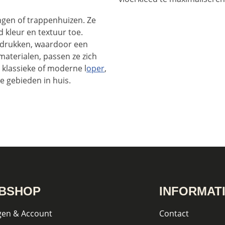
ngen of trappenhuizen. Ze
d kleur en textuur toe.
adrukken, waardoor een
 materialen, passen ze zich
 klassieke of moderne l
oper
,
le gebieden in huis.
BSHOP
INFORMAT
gen & Account
Contact