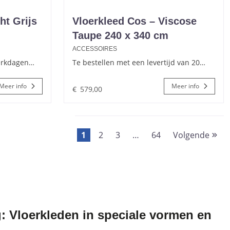
ht Grijs
Vloerkleed Cos – Viscose
Taupe 240 x 340 cm
ACCESSOIRES
werkdagen…
Te bestellen met een levertijd van 20…
Meer info
Meer info
€
579,00
1
2
3
…
64
Volgende
: Vloerkleden in speciale vormen en