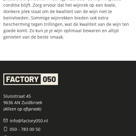
conditie blijft. Zorg ervoor dat het wijnrek op een koele,
donkere plek staat om de kwaliteit van de wijn niet te
beïnvloeden. Sommige wijnrekken bieden ook extra
bescherming tegen trillingen, wat de kwaliteit van de wijn ten
goede komt. Zo kun je je wijn optimaal bewaren en altijd
genieten van de beste smaak.
Sluisstraat 45
9636 AN Zuidbroek
(Alleen op afspraak)
info@factory050.nl
050 - 783 00 50