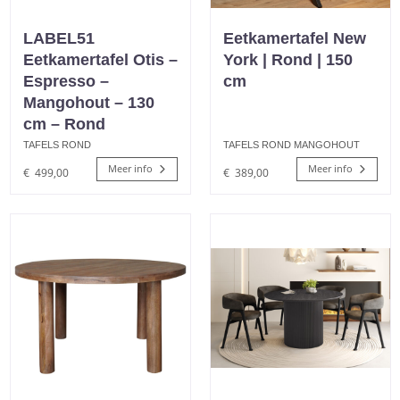
LABEL51
Eetkamertafel New
Eetkamertafel Otis –
York | Rond | 150
Espresso –
cm
Mangohout – 130
cm – Rond
TAFELS ROND
TAFELS ROND MANGOHOUT
Meer info
Meer info
€
499,00
€
389,00