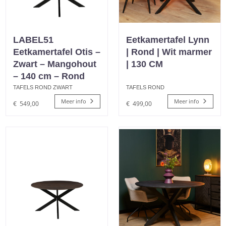
LABEL51
Eetkamertafel Lynn
Eetkamertafel Otis –
| Rond | Wit marmer
Zwart – Mangohout
| 130 CM
– 140 cm – Rond
TAFELS ROND ZWART
TAFELS ROND
Meer info
Meer info
€
549,00
€
499,00