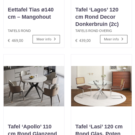
Eettafel Tias ø140
Tafel ‘Lagos’ 120
cm – Mangohout
cm Rond Decor
Donkerbruin (2c)
TAFELS ROND
TAFELS ROND OVERIG
Meer info
Meer info
€
469,00
€
439,00
Tafel ‘Apollo’ 110
Tafel ‘Lasi’ 120 cm
cm Rond Glanzend
Rond Glas, Poten