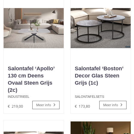
Salontafel ‘Apollo’
Salontafel ‘Boston’
130 cm Deens
Decor Glas Steen
Ovaal Steen Grijs
Grijs (1c)
(2c)
INDUSTRIEEL
SALONTAFELSETS
Meer info
Meer info
€
219,00
€
173,80