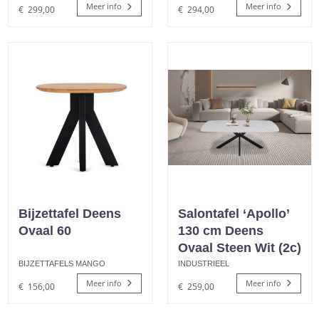
Meer info
Meer info
€
299,00
€
294,00
Bijzettafel Deens
Salontafel ‘Apollo’
Ovaal 60
130 cm Deens
Ovaal Steen Wit (2c)
BIJZETTAFELS MANGO
INDUSTRIEEL
Meer info
Meer info
€
156,00
€
259,00