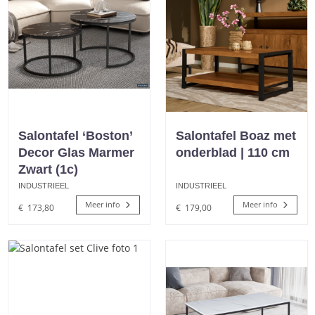
Salontafel ‘Boston’
Salontafel Boaz met
Decor Glas Marmer
onderblad | 110 cm
Zwart (1c)
INDUSTRIEEL
INDUSTRIEEL
Meer info
Meer info
€
173,80
€
179,00