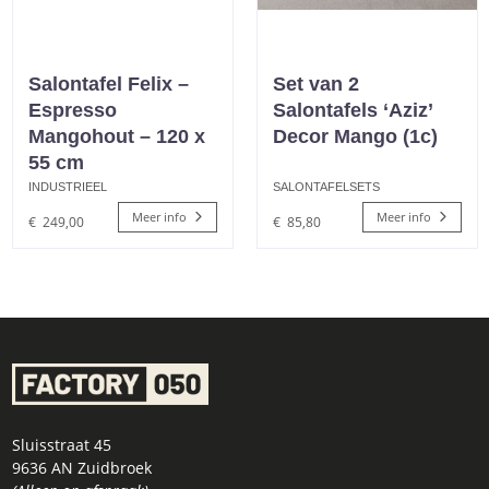
Salontafel Felix –
Set van 2
Espresso
Salontafels ‘Aziz’
Mangohout – 120 x
Decor Mango (1c)
55 cm
INDUSTRIEEL
SALONTAFELSETS
Meer info
Meer info
€
249,00
€
85,80
Sluisstraat 45
9636 AN Zuidbroek