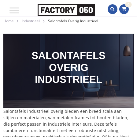
0
Home
Industrieel
Salontafels Overig Industrieel
SALONTAFELS
OVERIG
INDUSTRIEEL
Salontafels industrieel overig bieden een breed scala aan
stijlen en materialen, van metalen frames tot houten bladen,
die perfect passen in industriële interieurs. Deze tafels
combineren functionaliteit met een robuuste uitstraling,
waardoor ze zowel praktisch als decoratief zijn. Of je nu kiest