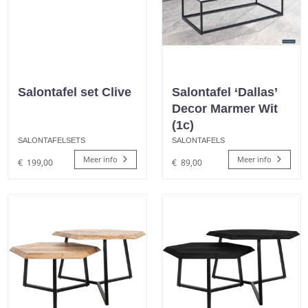
Salontafel set Clive
Salontafel ‘Dallas’
Decor Marmer Wit
(1c)
SALONTAFELSETS
SALONTAFELS
Meer info
Meer info
€
199,00
€
89,00