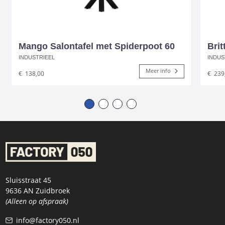
Mango Salontafel met Spiderpoot 60
Brit
INDUSTRIEEL
INDUS
Meer info
€
138,00
€
239
Sluisstraat 45
9636 AN Zuidbroek
(Alleen op afspraak)
info@factory050.nl