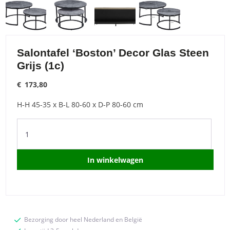
Salontafel ‘Boston’ Decor Glas Steen
Grijs (1c)
€
173,80
H-H 45-35 x B-L 80-60 x D-P 80-60 cm
Salontafel
'Boston'
Decor
Glas
In winkelwagen
Steen
Grijs
(1c)
quantity
Bezorging door heel Nederland en België