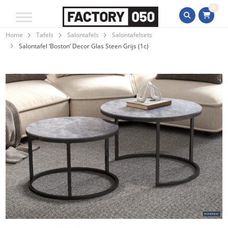
0
Home
Tafels
Salontafels
Salontafelsets
Salontafel ‘Boston’ Decor Glas Steen Grijs (1c)