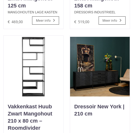
125 cm
158 cm
MANGOHOUTEN LAGE KASTEN
DRESSOIRS INDUSTRIEEL
Meer info
Meer info
€
469,00
€
519,00
Vakkenkast Huub
Dressoir New York |
Zwart Mangohout
210 cm
210 x 80 cm –
Roomdivider