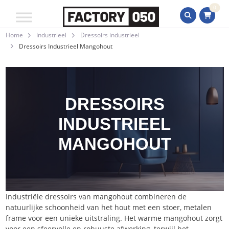
0
Home
Industrieel
Dressoirs industrieel
Dressoirs Industrieel Mangohout
DRESSOIRS
INDUSTRIEEL
MANGOHOUT
Industriële dressoirs van mangohout combineren de
natuurlijke schoonheid van het hout met een stoer, metalen
frame voor een unieke uitstraling. Het warme mangohout zorgt
voor een sfeervolle en robuuste afwerking, terwijl het