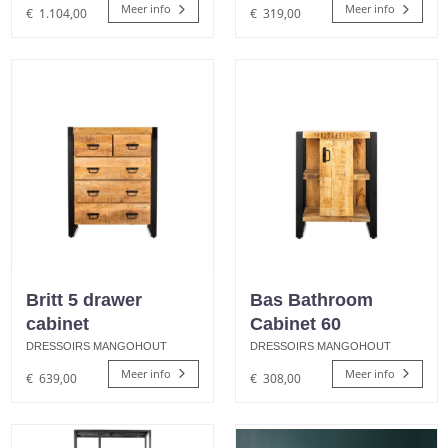
Meer info
Meer info
€
1.104,00
€
319,00
Britt 5 drawer
Bas Bathroom
cabinet
Cabinet 60
DRESSOIRS MANGOHOUT
DRESSOIRS MANGOHOUT
Meer info
Meer info
€
639,00
€
308,00