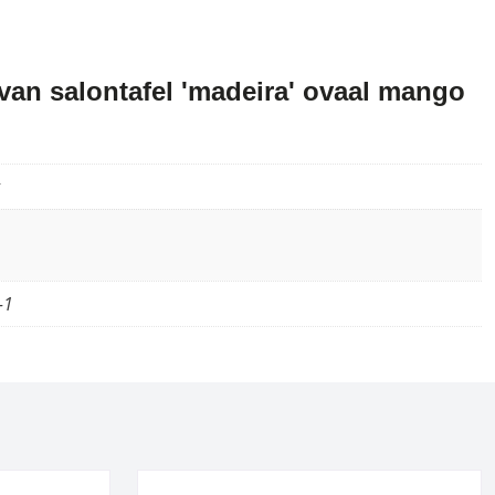
an salontafel 'madeira' ovaal mango
-1