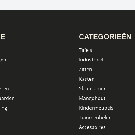
IE
CATEGORIEËN
Tafels
gen
Industrieel
Zitten
Kasten
eren
Slaapkamer
aarden
Mangohout
ing
Kindermeubels
Tuinmeubelen
Accessoires