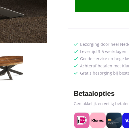
Mango
hout
(1c)
quantity
Bezorging door heel Ned
Levertijd 3-5 werkdagen
Goede service en hoge kw
Achteraf betalen met Kla
Gratis bezorging bij best
Betaalopties
Gemakkelijk en veilig betal