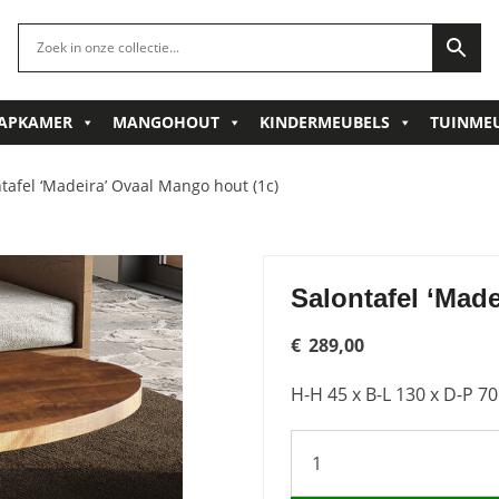
APKAMER
MANGOHOUT
KINDERMEUBELS
TUINME
tafel ‘Madeira’ Ovaal Mango hout (1c)
Salontafel ‘Mad
€
289,00
H-H 45 x B-L 130 x D-P 7
Salontafel
'Madeira'
Ovaal