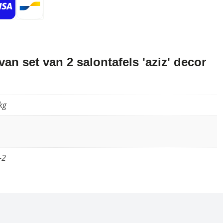
n set van 2 salontafels 'aziz' decor
kg
-2