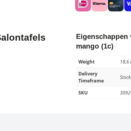
Salontafels
Eigenschappen va
mango (1c)
Weight
18,6 
Delivery
Stock
Timeframe
SKU
3092