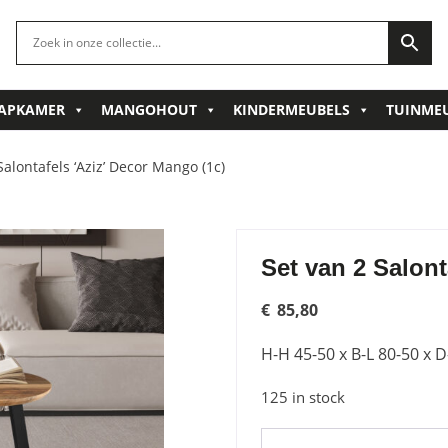
APKAMER
MANGOHOUT
KINDERMEUBELS
TUINME
Salontafels ‘Aziz’ Decor Mango (1c)
Set van 2 Salont
€
85,80
H-H 45-50 x B-L 80-50 x 
125 in stock
Set