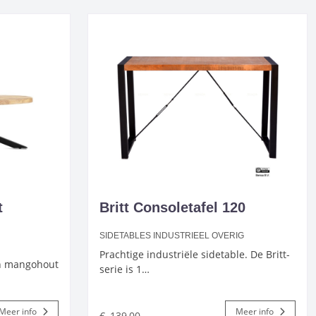
t
Britt Consoletafel 120
SIDETABLES INDUSTRIEEL OVERIG
Prachtige industriële sidetable. De Britt-
an mangohout
serie is 1…
Meer info
Meer info
€
139,00