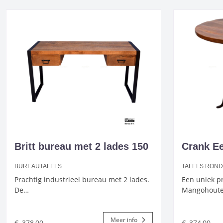
Britt bureau met 2 lades 150
Crank Eet
BUREAUTAFELS
TAFELS ROND
Prachtig industrieel bureau met 2 lades.
Een uniek pr
De…
Mangohout
Meer info
€
378,00
€
374,00