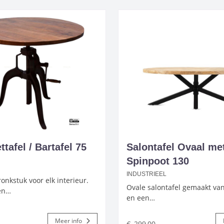
tafel / Bartafel 75
Salontafel Ovaal me
Spinpoot 130
INDUSTRIEEL
onkstuk voor elk interieur.
Ovale salontafel gemaakt v
en…
en een…
Meer info
€
299,00