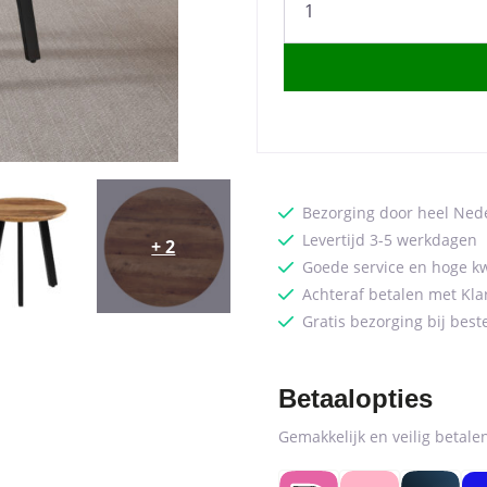
van
2
Salontafels
'Aziz'
Decor
Mango
(1c)
quantity
Bezorging door heel Ned
Levertijd 3-5 werkdagen
+ 2
Goede service en hoge kw
Achteraf betalen met Kla
Gratis bezorging bij best
Betaalopties
Gemakkelijk en veilig betal