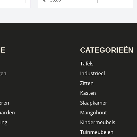
IE
CATEGORIEËN
Tafels
gen
Industrieel
Zitten
Kasten
eren
Slaapkamer
aarden
Mangohout
ing
Kindermeubels
Tuinmeubelen