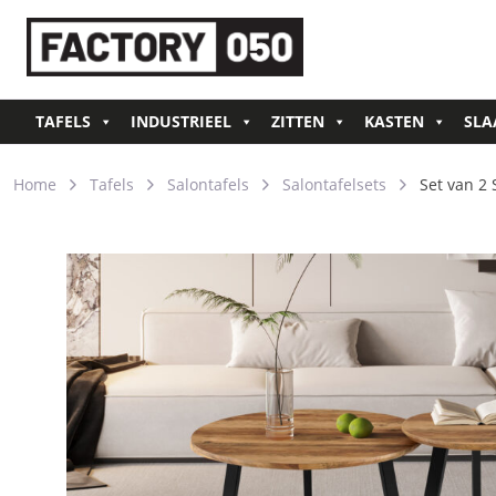
TAFELS
INDUSTRIEEL
ZITTEN
KASTEN
SLA
Home
Tafels
Salontafels
Salontafelsets
Set van 2 