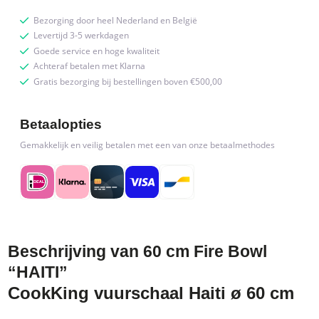
Bezorging door heel Nederland en België
Levertijd 3-5 werkdagen
Goede service en hoge kwaliteit
Achteraf betalen met Klarna
Gratis bezorging bij bestellingen boven €500,00
Betaalopties
Gemakkelijk en veilig betalen met een van onze betaalmethodes
Beschrijving van 60 cm Fire Bowl
“HAITI”
CookKing vuurschaal Haiti ø 60 cm