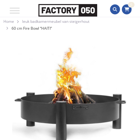
0
Home
leuk badkamermeubel van steigerhout
60 cm Fire Bowl “HAITI”