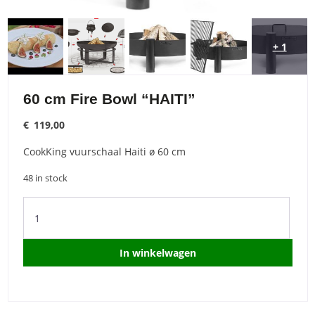
+ 1
60 cm Fire Bowl “HAITI”
€
119,00
CookKing vuurschaal Haiti ø 60 cm
48 in stock
60
cm
Fire
Bowl
In winkelwagen
“HAITI”
quantity