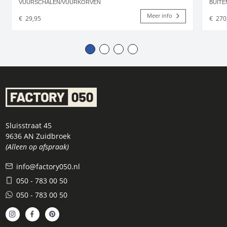
VUURSCHALEN/VUURKORVEN
BUITE
Meer info
€
29,95
€
270
Sluisstraat 45
9636 AN Zuidbroek
(Alleen op afspraak)
info@factory050.nl
050 - 783 00 50
050 - 783 00 50