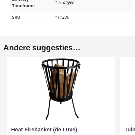
1-5, dagen
Timeframe
SKU
111236
Andere suggesties…
Heat Firebasket (de Luxe)
Tui