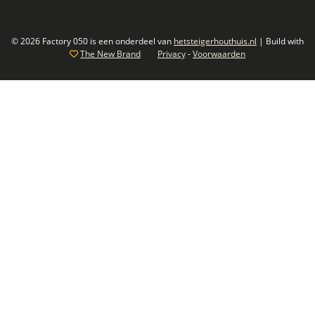
© 2026 Factory 050 is een onderdeel van
hetsteigerhouthuis.nl
| Build with
The New Brand
Privacy
-
Voorwaarden