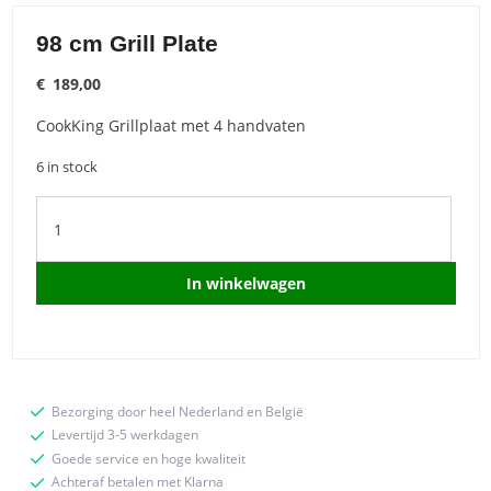
98 cm Grill Plate
€
189,00
CookKing Grillplaat met 4 handvaten
6 in stock
98
cm
Grill
Plate
In winkelwagen
quantity
Bezorging door heel Nederland en België
Levertijd 3-5 werkdagen
Goede service en hoge kwaliteit
Achteraf betalen met Klarna