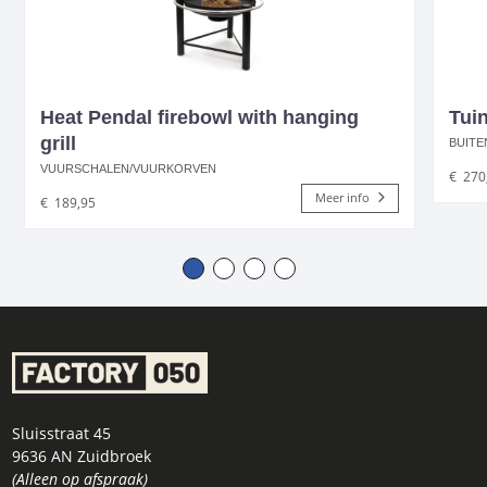
Heat Pendal firebowl with hanging
Tui
grill
BUITE
VUURSCHALEN/VUURKORVEN
€
270
Meer info
€
189,95
Sluisstraat 45
9636 AN Zuidbroek
(Alleen op afspraak)