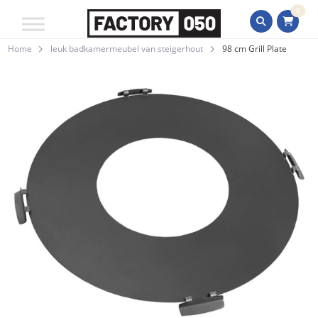
0
Home
leuk badkamermeubel van steigerhout
98 cm Grill Plate