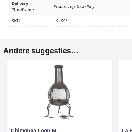
Delivery
Product, op, bestelling
Timeframe
SKU
191598
Andere suggesties…
Chimenea Leon M
La 