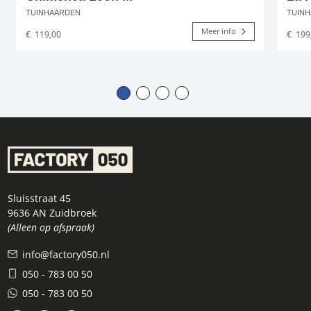
TUINHAARDEN
TUIN
Meer info
€
119,00
€
199
Sluisstraat 45
9636 AN Zuidbroek
(Alleen op afspraak)
info@factory050.nl
050 - 783 00 50
050 - 783 00 50