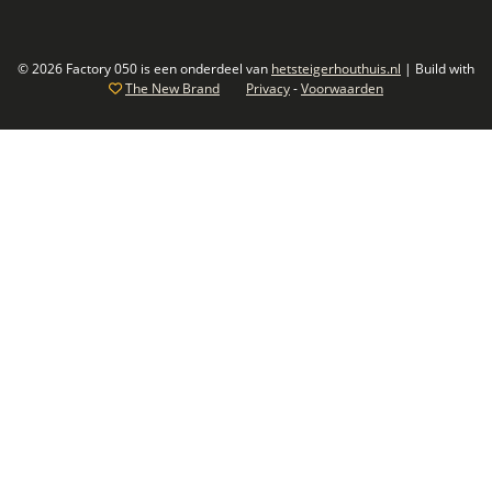
© 2026 Factory 050 is een onderdeel van
hetsteigerhouthuis.nl
| Build with
The New Brand
Privacy
-
Voorwaarden