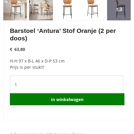
+ 3
Barstoel ‘Antura’ Stof Oranje (2 per
doos)
€
63,80
H-H 97 x B-L 46 x D-P 53 cm
Prijs is per stuk!!!
Barstoel
'Antura'
Stof
Oranje
In winkelwagen
(2
per
doos)
quantity