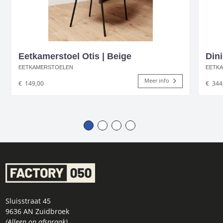
Eetkamerstoel Otis | Beige
Dini
EETKAMERSTOELEN
EETK
Meer info
€
149,00
€
344
Sluisstraat 45
9636 AN Zuidbroek
(Alleen op afspraak)