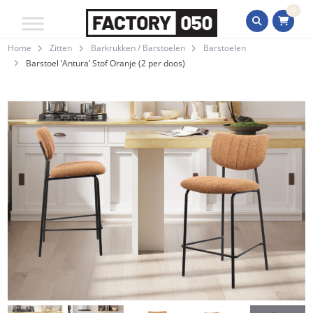
0
Home
Zitten
Barkrukken / Barstoelen
Barstoelen
Barstoel ‘Antura’ Stof Oranje (2 per doos)