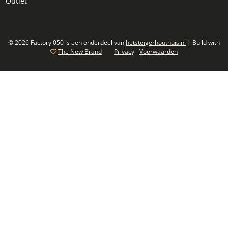
Outlet
© 2026 Factory 050 is een onderdeel van
hetsteigerhouthuis.nl
| Build with
The New Brand
Privacy
-
Voorwaarden