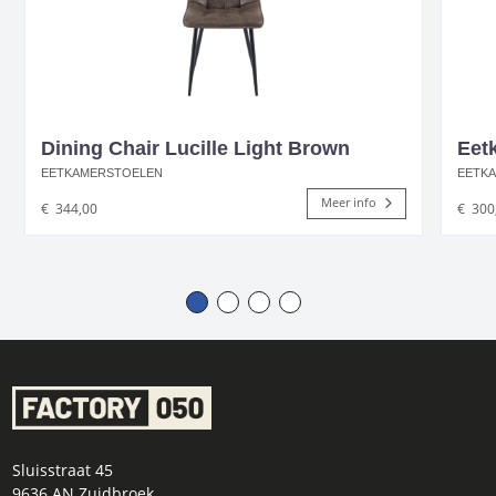
Dining Chair Lucille Light Brown
Eet
EETKAMERSTOELEN
EETK
Meer info
€
344,00
€
300
Sluisstraat 45
9636 AN Zuidbroek