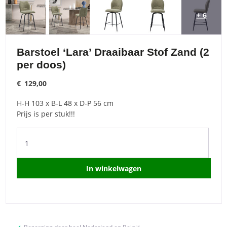
+ 6
Barstoel ‘Lara’ Draaibaar Stof Zand (2
per doos)
€
129,00
H-H 103 x B-L 48 x D-P 56 cm
Prijs is per stuk!!!
Barstoel
'Lara'
Draaibaar
Stof
In winkelwagen
Zand
(2
per
doos)
quantity