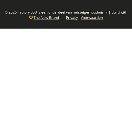
© 2026 Factory 050 is een onderdeel van
hetsteigerhouthuis.nl
| Build with
The New Brand
Privacy
-
Voorwaarden