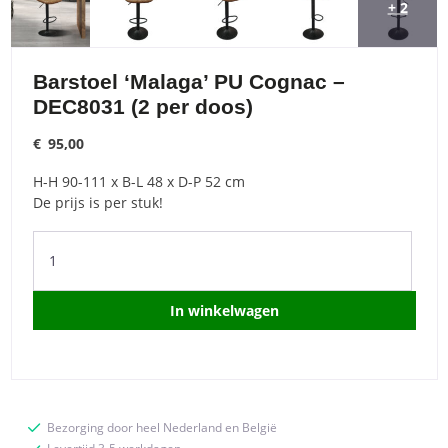
+ 2
Barstoel ‘Malaga’ PU Cognac –
DEC8031 (2 per doos)
€
95,00
H-H 90-111 x B-L 48 x D-P 52 cm
De prijs is per stuk!
Barstoel
'Malaga'
PU
Cognac
In winkelwagen
-
DEC8031
(2
per
doos)
Bezorging door heel Nederland en België
quantity