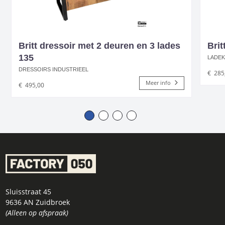
Britt dressoir met 2 deuren en 3 lades
Brit
135
LADEK
DRESSOIRS INDUSTRIEEL
€
285
Meer info
€
495,00
Sluisstraat 45
9636 AN Zuidbroek
(Alleen op afspraak)