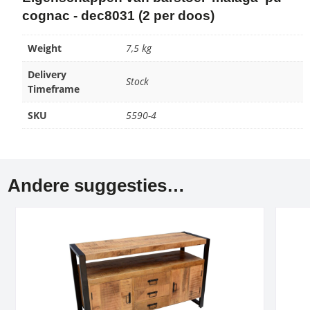
cognac - dec8031 (2 per doos)
Weight
7,5 kg
Delivery
Stock
Timeframe
SKU
5590-4
Andere suggesties…