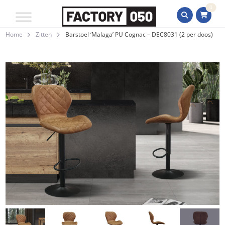
0
Home
Zitten
Barstoel ‘Malaga’ PU Cognac – DEC8031 (2 per doos)