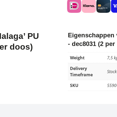
Malaga’ PU
Eigenschappen v
- dec8031 (2 per
er doos)
Weight
7,5 k
Delivery
Stock
Timeframe
SKU
5590