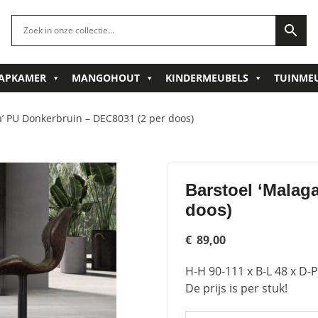
APKAMER
MANGOHOUT
KINDERMEUBELS
TUINME
a’ PU Donkerbruin – DEC8031 (2 per doos)
Barstoel ‘Malag
doos)
€
89,00
H-H 90-111 x B-L 48 x D-
De prijs is per stuk!