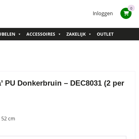
0
Inloggen
UBELEN
ACCESSOIRES
ZAKELIJK
OUTLET
a’ PU Donkerbruin – DEC8031 (2 per
P 52 cm