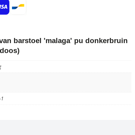
an barstoel 'malaga' pu donkerbruin
 doos)
g
-1