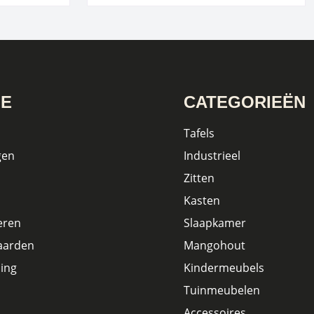
IE
CATEGORIEËN
Tafels
gen
Industrieel
Zitten
Kasten
eren
Slaapkamer
aarden
Mangohout
ing
Kindermeubels
Tuinmeubelen
Accessoires