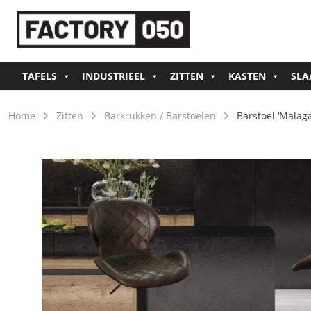
TAFELS
INDUSTRIEEL
ZITTEN
KASTEN
SLA
Home
Zitten
Barkrukken / Barstoelen
Barstoel ‘Malag