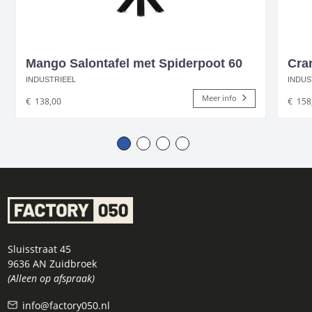
Mango Salontafel met Spiderpoot 60
Cra
INDUSTRIEEL
INDUS
Meer info
€
138,00
€
158
Sluisstraat 45
9636 AN Zuidbroek
(Alleen op afspraak)
info@factory050.nl