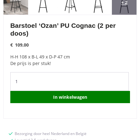
+ 2
Barstoel ‘Ozan’ PU Cognac (2 per
doos)
€
109,00
H-H 108 x B-L 49 x D-P 47 cm
De prijs is per stuk!
Barstoel
'Ozan'
PU
Cognac
In winkelwagen
(2
per
doos)
quantity
Bezorging door heel Nederland en België