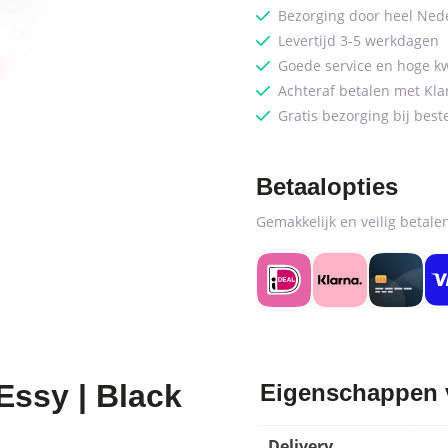
Bezorging door heel Ned
Levertijd 3-5 werkdagen
Goede service en hoge kw
Achteraf betalen met Kla
Gratis bezorging bij best
Betaalopties
Gemakkelijk en veilig betal
 Essy | Black
Eigenschappen va
Delivery