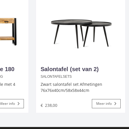
le 180
Salontafel (set van 2)
IG
SALONTAFELSETS
le met 4
Zwart salontafel set Afmetingen
76x76x40cm/58x58x44cm
Meer info
Meer info
€
238,00