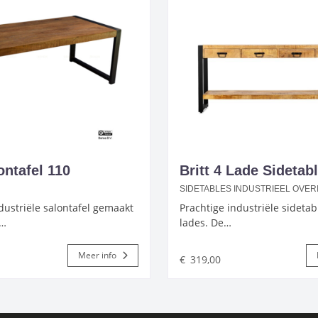
ontafel 110
Britt 4 Lade Sidetab
SIDETABLES INDUSTRIEEL OVER
dustriële salontafel gemaakt
Prachtige industriële sidetab
n…
lades. De…
Meer info
€
319,00