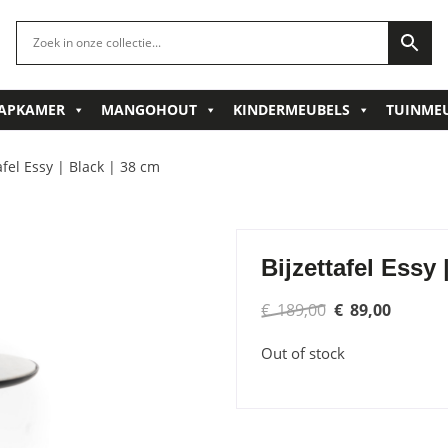
APKAMER
MANGOHOUT
KINDERMEUBELS
TUINME
afel Essy | Black | 38 cm
Bijzettafel Essy 
Original
Curren
€
189,00
€
89,00
price
price
Out of stock
was:
is:
€ 189,00.
€ 89,00