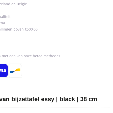
erland en België
aliteit
rna
ellingen boven €500,00
en met een van onze betaalmethodes
n bijzettafel essy | black | 38 cm