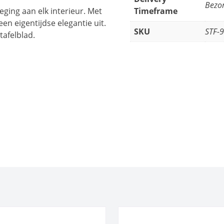
Bezor
oeging aan elk interieur. Met
Timeframe
een eigentijdse elegantie uit.
SKU
STF-
afelblad.