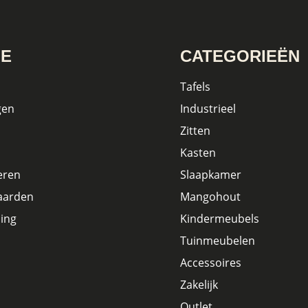
IE
CATEGORIEËN
Tafels
gen
Industrieel
Zitten
Kasten
eren
Slaapkamer
aarden
Mangohout
ing
Kindermeubels
Tuinmeubelen
Accessoires
Zakelijk
Outlet