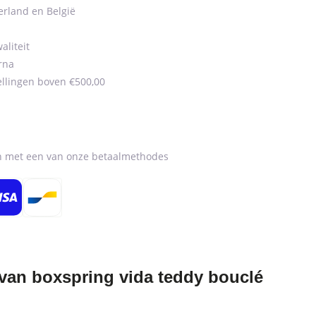
erland en België
aliteit
rna
ellingen boven €500,00
en met een van onze betaalmethodes
an boxspring vida teddy bouclé