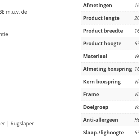
Afmetingen
1
BE m.u.v. de
Product lengte
2
Product breedte
1
ntie
Product hoogte
6
Materiaal
Ve
Afmeting boxspring
1
Kern boxspring
Vl
Frame
Vl
Doelgroep
V
Anti-allergeen
Hu
per | Rugslaper
Slaap-/lighoogte
6