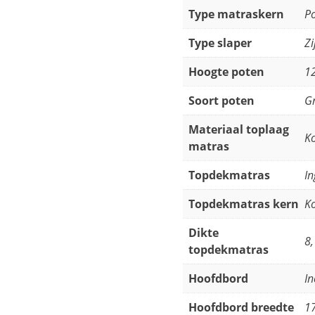
Type matraskern
Po
Type slaper
Zi
Hoogte poten
1
Soort poten
Gr
Materiaal toplaag
K
matras
Topdekmatras
I
Topdekmatras kern
K
Dikte
8
topdekmatras
Hoofdbord
In
Hoofdbord breedte
1