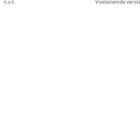
n.v.t.
Voeteneinde verst