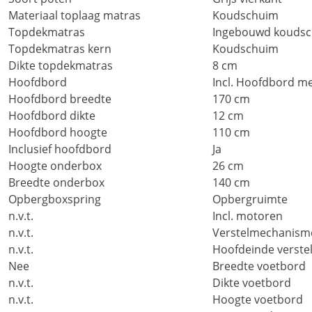
Materiaal toplaag matras
Koudschuim
Topdekmatras
Ingebouwd koudsc
Topdekmatras kern
Koudschuim
Dikte topdekmatras
8 cm
Hoofdbord
Incl. Hoofdbord m
Hoofdbord breedte
170 cm
Hoofdbord dikte
12 cm
Hoofdbord hoogte
110 cm
Inclusief hoofdbord
Ja
Hoogte onderbox
26 cm
Breedte onderbox
140 cm
Opbergboxspring
Opbergruimte
n.v.t.
Incl. motoren
n.v.t.
Verstelmechanism
n.v.t.
Hoofdeinde verste
Nee
Breedte voetbord
n.v.t.
Dikte voetbord
n.v.t.
Hoogte voetbord