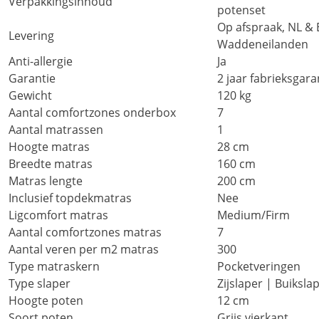
Verpakkingsinhoud
potenset
Op afspraak, NL & 
Levering
Waddeneilanden
Anti-allergie
Ja
Garantie
2 jaar fabrieksgara
Gewicht
120 kg
Aantal comfortzones onderbox
7
Aantal matrassen
1
Hoogte matras
28 cm
Breedte matras
160 cm
Matras lengte
200 cm
Inclusief topdekmatras
Nee
Ligcomfort matras
Medium/Firm
Aantal comfortzones matras
7
Aantal veren per m2 matras
300
Type matraskern
Pocketveringen
Type slaper
Zijslaper | Buiksla
Hoogte poten
12 cm
Soort poten
Grijs vierkant