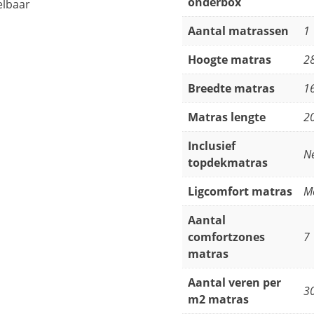
onderbox
elbaar
Aantal matrassen
1
Hoogte matras
2
Breedte matras
1
Matras lengte
2
Inclusief
N
topdekmatras
Ligcomfort matras
M
Aantal
comfortzones
7
matras
Aantal veren per
3
m2 matras