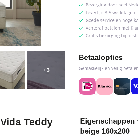
Bezorging door heel Ned
Levertijd 3-5 werkdagen
Goede service en hoge kw
Achteraf betalen met Kla
Gratis bezorging bij best
Betaalopties
Gemakkelijk en veilig betal
+ 3
 Vida Teddy
Eigenschappen v
beige 160x200