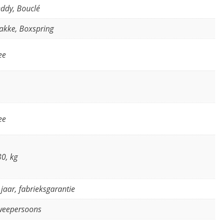
ddy, Bouclé
akke, Boxspring
ee
ee
0, kg
 jaar, fabrieksgarantie
weepersoons