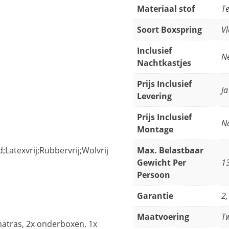
Materiaal stof
Te
Soort Boxspring
Vl
Inclusief
N
Nachtkastjes
Prijs Inclusief
Ja
Levering
Prijs Inclusief
N
Montage
;Latexvrij;Rubbervrij;Wolvrij
Max. Belastbaar
Gewicht Per
13
Persoon
Garantie
2,
Maatvoering
T
atras, 2x onderboxen, 1x