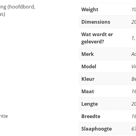
ing (hoofdbord,
Weight
1
as)
Dimensions
2
Wat wordt er
1,
geleverd?
Merk
A
Model
Vi
Kleur
B
Maat
1
Lengte
2
ntie
Breedte
1
Slaaphoogte
6