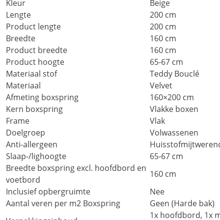
Kleur
Beige
Lengte
200 cm
Product lengte
200 cm
Breedte
160 cm
Product breedte
160 cm
Product hoogte
65-67 cm
Materiaal stof
Teddy Bouclé
Materiaal
Velvet
Afmeting boxspring
160×200 cm
Kern boxspring
Vlakke boxen
Frame
Vlak
Doelgroep
Volwassenen
Anti-allergeen
Huisstofmijtwerend
Slaap-/lighoogte
65-67 cm
Breedte boxspring excl. hoofdbord en
160 cm
voetbord
Inclusief opbergruimte
Nee
Aantal veren per m2 Boxspring
Geen (Harde bak)
1x hoofdbord, 1x m