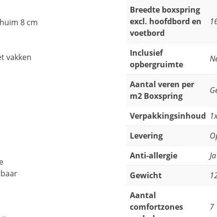
Breedte boxspring
excl. hoofdbord en
1
huim 8 cm
voetbord
Inclusief
et vakken
N
opbergruimte
Aantal veren per
Ge
m2 Boxspring
Verpakkingsinhoud
1x
Levering
Op
Anti-allergie
Ja
e
lbaar
Gewicht
12
Aantal
comfortzones
7