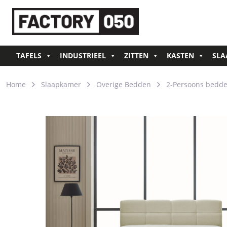
TAFELS
INDUSTRIEEL
ZITTEN
KASTEN
SLA
Home
Slaapkamer
Overige Bedden
2-Persoons bedd