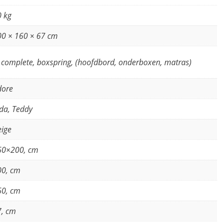
0 kg
00 × 160 × 67 cm
 complete, boxspring, (hoofdbord, onderboxen, matras)
dore
da, Teddy
eige
60×200, cm
00, cm
60, cm
7, cm