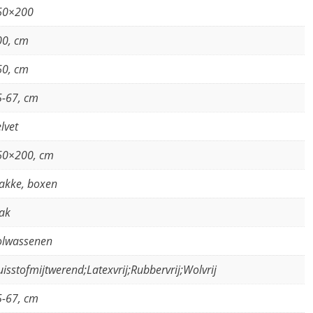
60×200
00, cm
60, cm
5-67, cm
lvet
60×200, cm
akke, boxen
ak
olwassenen
isstofmijtwerend;Latexvrij;Rubbervrij;Wolvrij
5-67, cm