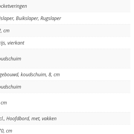
cketveringen
jslaper, Buikslaper, Rugslaper
2, cm
ijs, vierkant
oudschuim
ngebouwd, koudschuim, 8, cm
oudschuim
, cm
cl., Hoofdbord, met, vakken
70, cm