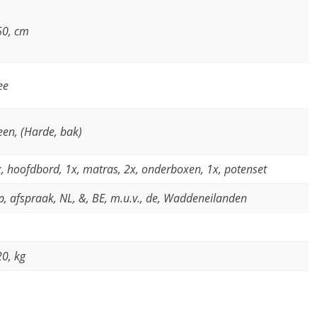
60, cm
ee
en, (Harde, bak)
, hoofdbord, 1x, matras, 2x, onderboxen, 1x, potenset
, afspraak, NL, &, BE, m.u.v., de, Waddeneilanden
0, kg