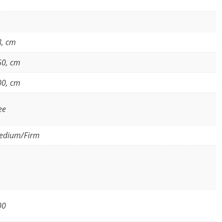
8, cm
60, cm
00, cm
ee
edium/Firm
00