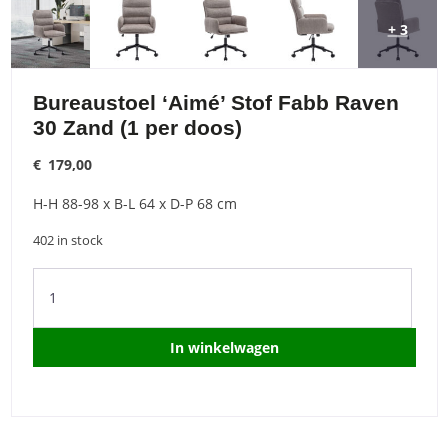
+ 3
Bureaustoel ‘Aimé’ Stof Fabb Raven
30 Zand (1 per doos)
€
179,00
H-H 88-98 x B-L 64 x D-P 68 cm
402 in stock
Bureaustoel
'Aimé'
Stof
Fabb
In winkelwagen
Raven
30
Zand
(1
per