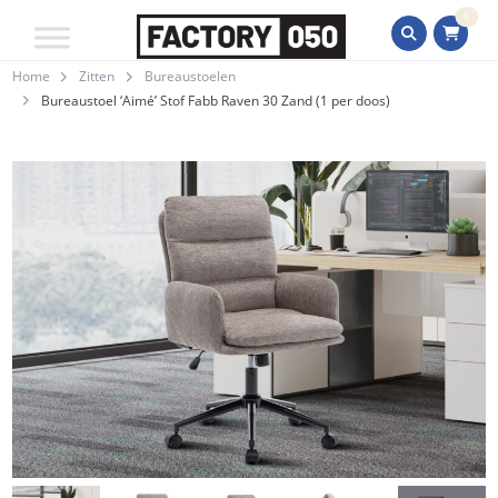
0
Home
Zitten
Bureaustoelen
Bureaustoel ‘Aimé’ Stof Fabb Raven 30 Zand (1 per doos)