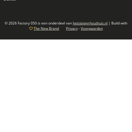
© 2026 Factory 050 is een onderdeel van
hetsteigerhouthuis.nl
| Build with
The New Brand
Privacy
-
Voorwaarden