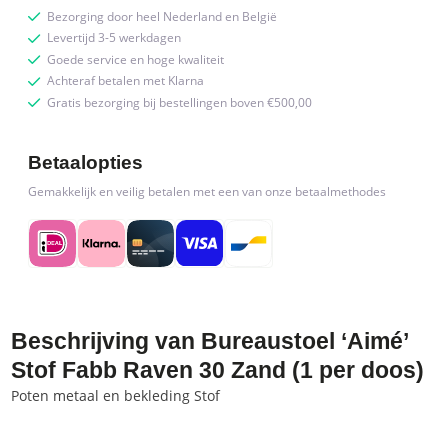
Bezorging door heel Nederland en België
doos)
Levertijd 3-5 werkdagen
quantity
Goede service en hoge kwaliteit
Achteraf betalen met Klarna
Gratis bezorging bij bestellingen boven €500,00
Betaalopties
Gemakkelijk en veilig betalen met een van onze betaalmethodes
Beschrijving van Bureaustoel ‘Aimé’
Stof Fabb Raven 30 Zand (1 per doos)
Poten metaal en bekleding Stof