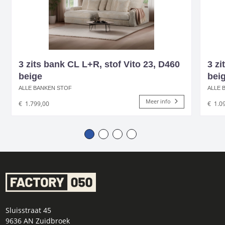
3 zits bank CL L+R, stof Vito 23, D460
3 zi
beige
bei
ALLE BANKEN STOF
ALLE 
Meer info
€
1.799,00
€
1.0
Sluisstraat 45
9636 AN Zuidbroek