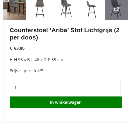
+ 2
Counterstoel ‘Ariba’ Stof Lichtgrijs (2
per doos)
€
63,80
H-H 93 x B-L 46 x D-P 55 cm
Prijs is per stuk!!!
Counterstoel
'Ariba'
Stof
Lichtgrijs
In winkelwagen
(2
per
doos)
quantity