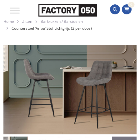
0
Home
Zitten
Barkrukken / Barstoelen
Counterstoel ‘Ariba’ Stof Lichtgrijs (2 per doos)