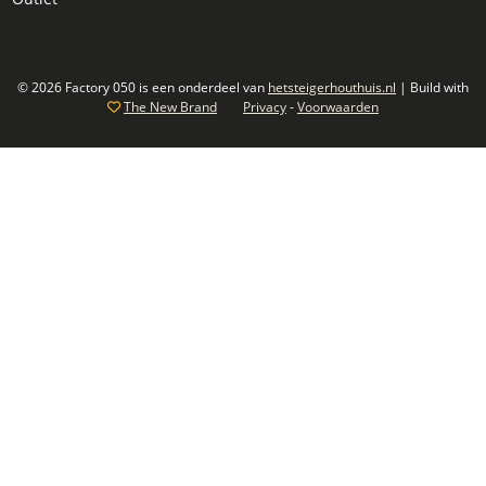
© 2026 Factory 050 is een onderdeel van
hetsteigerhouthuis.nl
| Build with
The New Brand
Privacy
-
Voorwaarden