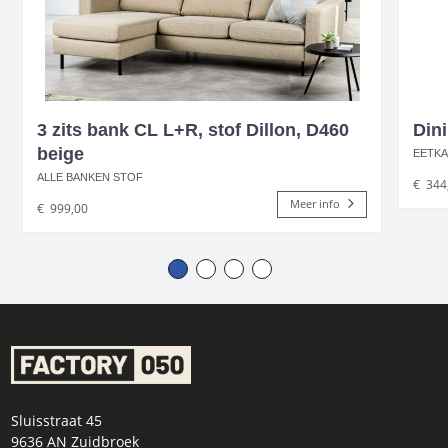
3 zits bank CL L+R, stof Dillon, D460
Dini
beige
EETK
ALLE BANKEN STOF
€
344
Meer info
€
999,00
Sluisstraat 45
9636 AN Zuidbroek