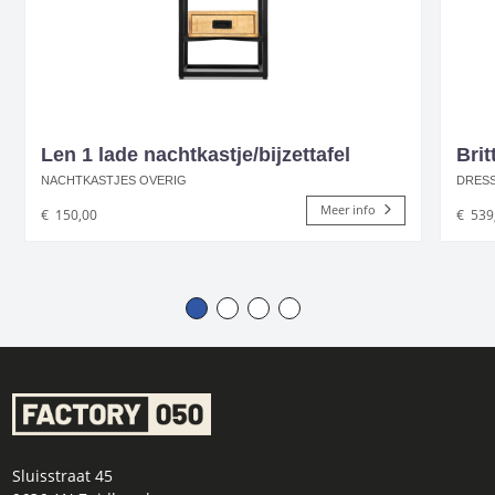
Len 1 lade nachtkastje/bijzettafel
Brit
NACHTKASTJES OVERIG
DRESS
Meer info
€
150,00
€
539
Sluisstraat 45