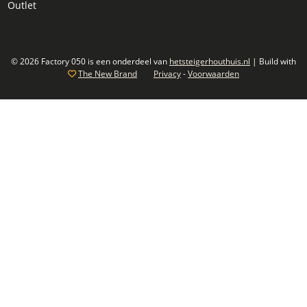
Outlet
© 2026 Factory 050 is een onderdeel van
hetsteigerhouthuis.nl
| Build with
The New Brand
Privacy
-
Voorwaarden