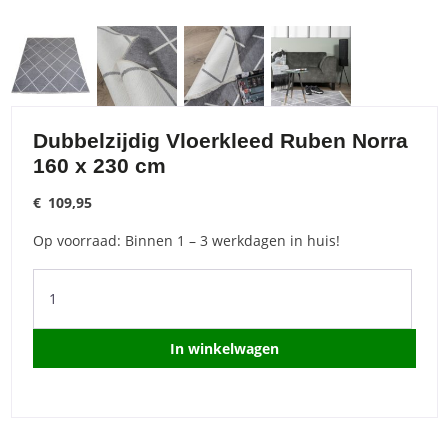
Dubbelzijdig Vloerkleed Ruben Norra
160 x 230 cm
€
109,95
Op voorraad: Binnen 1 – 3 werkdagen in huis!
Dubbelzijdig
Vloerkleed
Ruben
Norra
In winkelwagen
160
x
230
cm
quantity