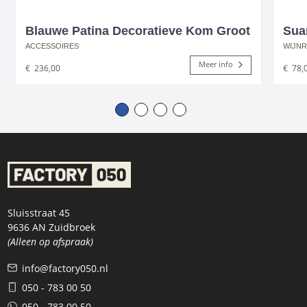
Blauwe Patina Decoratieve Kom Groot
Sua
ACCESSOIRES
WIJN
Meer info
€
236,00
€
78,
Sluisstraat 45
9636 AN Zuidbroek
(Alleen op afspraak)
info@factory050.nl
050 - 783 00 50
050 - 783 00 50