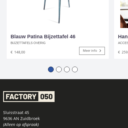
Blauw Patina Bijzettafel 46
Han
BIJZETTAFELS OVERIG
ACCE
Meer info
€
148,00
€
259
Sluisstraat 45
9636 AN Zuidbroek
(Alleen op afspraak)