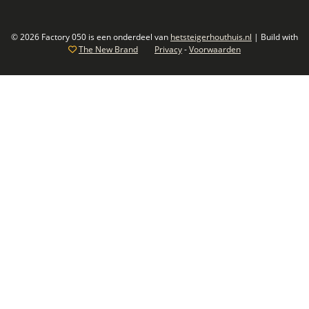
© 2026 Factory 050 is een onderdeel van
hetsteigerhouthuis.nl
| Build with
The New Brand
Privacy
-
Voorwaarden