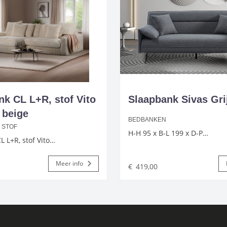
ank CL L+R, stof Vito
Slaapbank Sivas Grij
 beige
BEDBANKEN
 STOF
H-H 95 x B-L 199 x D-P…
CL L+R, stof Vito…
Meer info
€
419,00