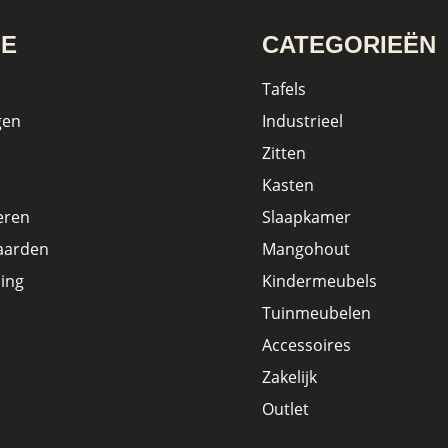
IE
CATEGORIEËN
Tafels
gen
Industrieel
Zitten
Kasten
eren
Slaapkamer
aarden
Mangohout
ing
Kindermeubels
Tuinmeubelen
Accessoires
Zakelijk
Outlet