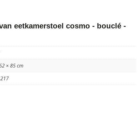
an eetkamerstoel cosmo - bouclé -
62 × 85 cm
5217