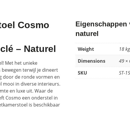
stoel Cosmo
Eigenschappen v
naturel
lé – Naturel
Weight
18 kg
Dimensions
49 × 
el! Met het unieke
bewegen terwijl je dineert
SKU
ST-1
aling door de ronde vormen en
 mooi in diverse interieurs.
rmte en luxe uit. Waar de
ft Cosmo een onderstel in
eetkamerstoel is beschikbaar