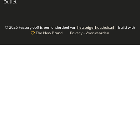
Outlet
© 2026 Factory 050 is een onderdeel van
hetsteigerhouthuis.nl
| Build with
The New Brand
Privacy
-
Voorwaarden