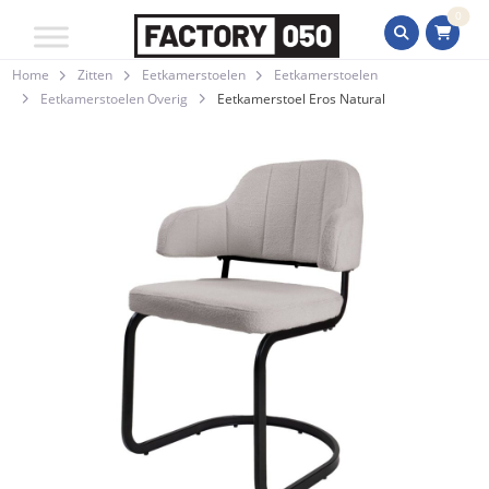
0
Home
Zitten
Eetkamerstoelen
Eetkamerstoelen
Eetkamerstoelen Overig
Eetkamerstoel Eros Natural