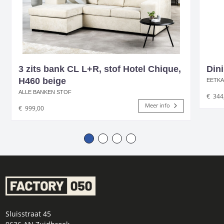
3 zits bank CL L+R, stof Hotel Chique,
Dini
H460 beige
EETK
ALLE BANKEN STOF
€
344
Meer info
€
999,00
Sluisstraat 45