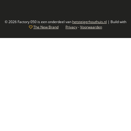
© 2026 Factory 050 is een onderdeel van
hetsteigerhouthuis.nl
| Build with
The New Brand
Privacy
-
Voorwaarden