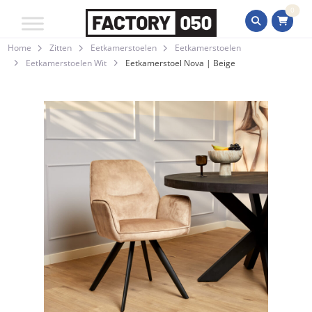
0
Home
Zitten
Eetkamerstoelen
Eetkamerstoelen
Eetkamerstoelen Wit
Eetkamerstoel Nova | Beige