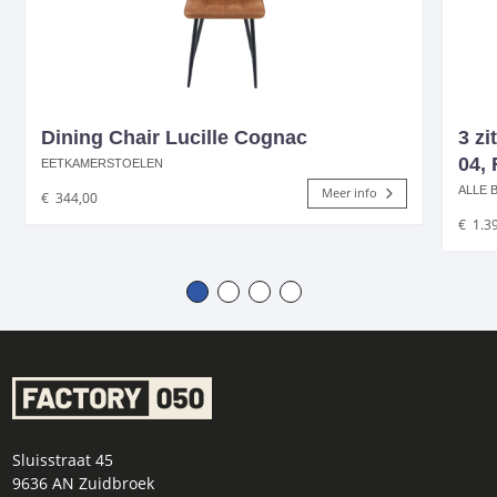
Dining Chair Lucille Cognac
3 zi
04,
EETKAMERSTOELEN
ALLE 
Meer info
€
344,00
€
1.3
Sluisstraat 45
9636 AN Zuidbroek