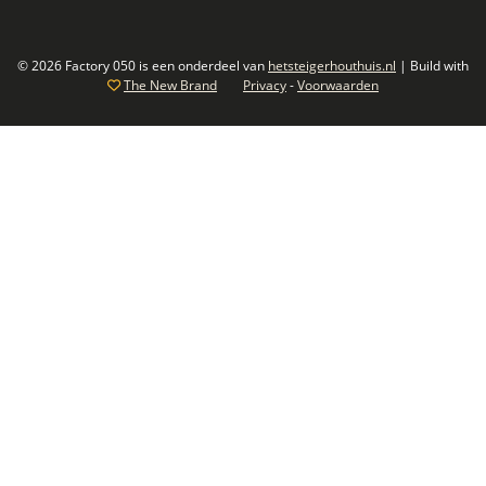
© 2026 Factory 050 is een onderdeel van
hetsteigerhouthuis.nl
| Build with
The New Brand
Privacy
-
Voorwaarden