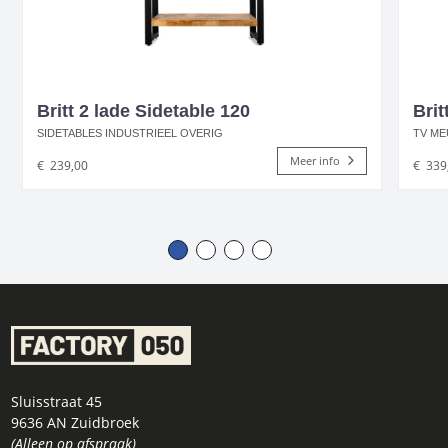
Britt 2 lade Sidetable 120
Brit
SIDETABLES INDUSTRIEEL OVERIG
TV ME
Meer info
€
239,00
€
339
Sluisstraat 45
9636 AN Zuidbroek
(Alleen op afspraak)