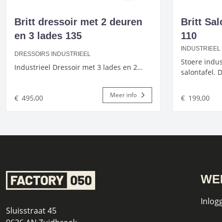
Britt dressoir met 2 deuren
Britt Sa
en 3 lades 135
110
INDUSTRIEEL
DRESSOIRS INDUSTRIEEL
Stoere indu
Industrieel Dressoir met 3 lades en 2…
salontafel. D
Meer info
€
495,00
€
199,00
WE
Inlog
Sluisstraat 45