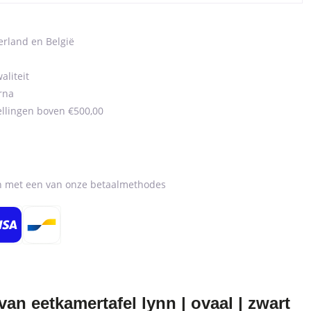
erland en België
aliteit
rna
ellingen boven €500,00
en met een van onze betaalmethodes
n eetkamertafel lynn | ovaal | zwart