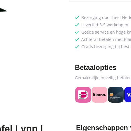
Bezorging door heel Ned
Levertijd 3-5 werkdagen
Goede service en hoge kw
Achteraf betalen met Kla
Gratis bezorging bij best
Betaalopties
Gemakkelijk en veilig betal
fel Lynn |
Eigenschappen va