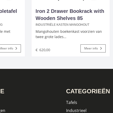
oletafel
Iron 2 Drawer Bookrack with
Wooden Shelves 85
IG
INDUSTRIËLE KASTEN MANGOHOUT
ble met
Mangohouten boekenkast voorzien van
twee grote lades…
Meer info
Meer info
€
620,00
IE
CATEGORIEËN
Tafels
gen
Industrieel