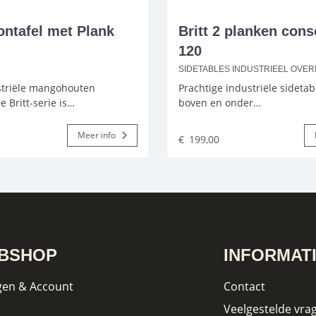
lontafel met Plank
Britt 2 planken cons
120
SIDETABLES INDUSTRIEEL OVER
striële mangohouten
Prachtige industriële sideta
e Britt-serie is…
boven en onder…
Meer info
€
199,00
BSHOP
INFORMAT
gen & Account
Contact
Veelgestelde vra