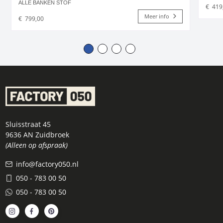
ALLE BANKEN STOF
€
419
Meer info
€
799,00
Sluisstraat 45
9636 AN Zuidbroek
(Alleen op afspraak)
info@factory050.nl
050 - 783 00 50
050 - 783 00 50