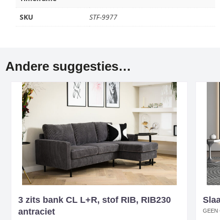
SKU
STF-9977
Andere suggesties…
3 zits bank CL L+R, stof RIB, RIB230
Slaa
antraciet
GEEN 