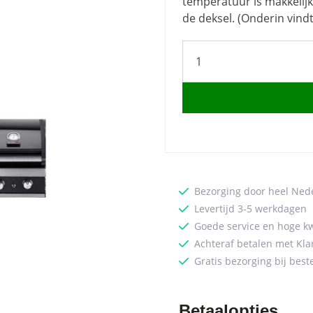
temperatuur is makkelij
de deksel. (Onderin vind
Grandhall
Classic
G2
Built
in
Barbecue
quantity
Bezorging door heel Ned
Levertijd 3-5 werkdagen
Goede service en hoge kw
Achteraf betalen met Kla
Gratis bezorging bij best
Betaalopties