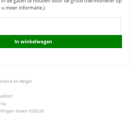
k in de gaten te houden door de grote thermometer op
t u meer informatie.)
In winkelwagen
erland en België
aliteit
rna
ellingen boven €500,00