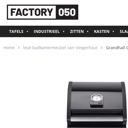
TAFELS
INDUSTRIEEL
ZITTEN
KASTEN
SLA
Home
leuk badkamermeubel van steigerhout
Grandhall C