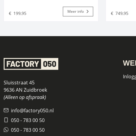
Meer info
€
199,95
€
749,95
WE
Inlog
Sluisstraat 45
9636 AN Zuidbroek
(Alleen op afspraak)
info@factory050.nl
050 - 783 00 50
050 - 783 00 50