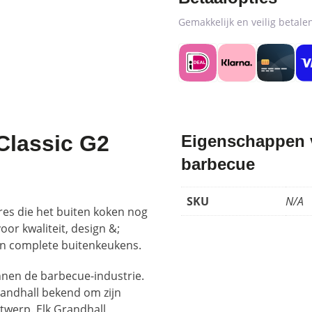
Gemakkelijk en veilig betal
Classic G2
Eigenschappen va
barbecue
SKU
N/A
es die het buiten koken nog
or kwaliteit, design &;
 en complete buitenkeukens.
nnen de barbecue-industrie.
randhall bekend om zijn
ntwerp. Elk Grandhall