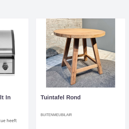
t In
Tuintafel Rond
BUITENMEUBILAIR
cue heeft