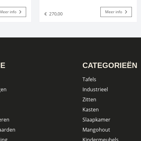
Meer info
Meer info
€
270,00
IE
CATEGORIEËN
Tafels
gen
Industrieel
Zitten
Kasten
eren
Slaapkamer
aarden
Mangohout
ing
Kindermeubels