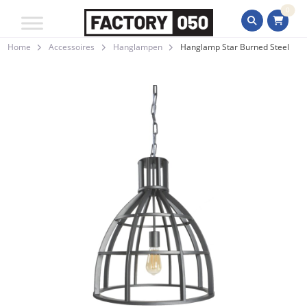
0
Home
Accessoires
Hanglampen
Hanglamp Star Burned Steel