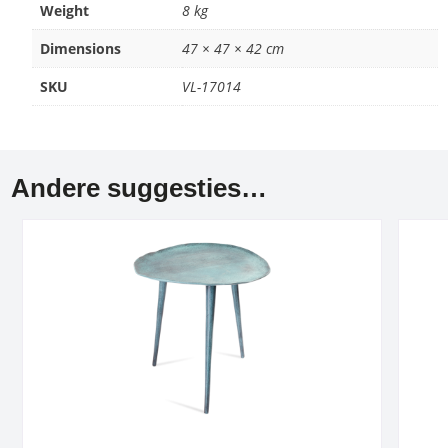
Weight
8 kg
Dimensions
47 × 47 × 42 cm
SKU
VL-17014
Andere suggesties…