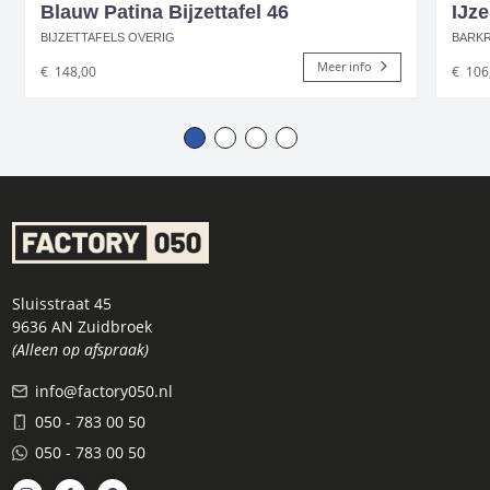
Blauw Patina Bijzettafel 46
IJze
BIJZETTAFELS OVERIG
BARK
Meer info
€
148,00
€
106
Sluisstraat 45
9636 AN Zuidbroek
(Alleen op afspraak)
info@factory050.nl
050 - 783 00 50
050 - 783 00 50