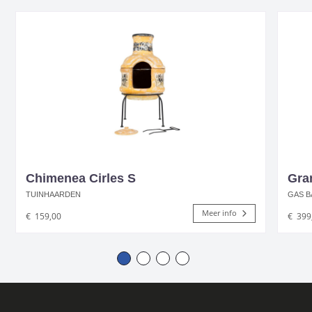
Chimenea Cirles S
Gran
TUINHAARDEN
GAS 
Meer info
€
159,00
€
399