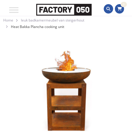
0
Home
leuk badkamermeubel van steigerhout
Heat Bakka Plancha cooking unit