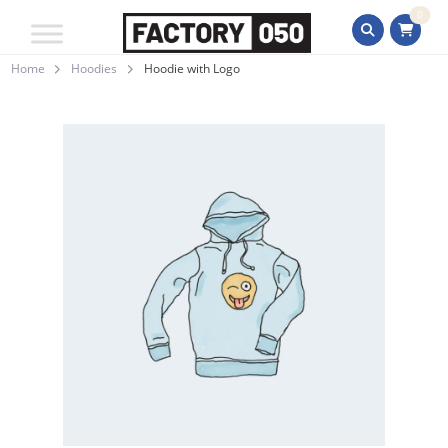
0
Home
Hoodies
Hoodie with Logo