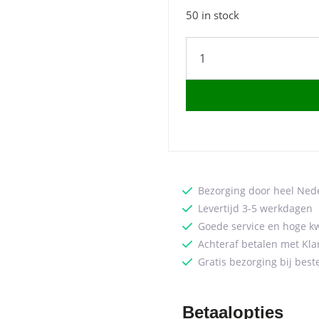
50 in stock
Iron
Paras
Coffee
Table
65
quantity
Bezorging door heel Ned
Levertijd 3-5 werkdagen
Goede service en hoge kw
Achteraf betalen met Kla
Gratis bezorging bij best
Betaalopties