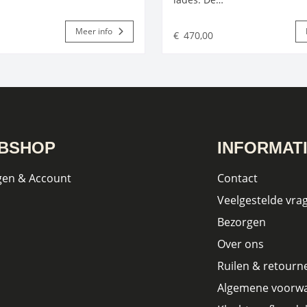
Meer info
€
470,00
BSHOP
INFORMAT
gen & Account
Contact
Veelgestelde vra
Bezorgen
Over ons
Ruilen & retourn
Algemene voorw