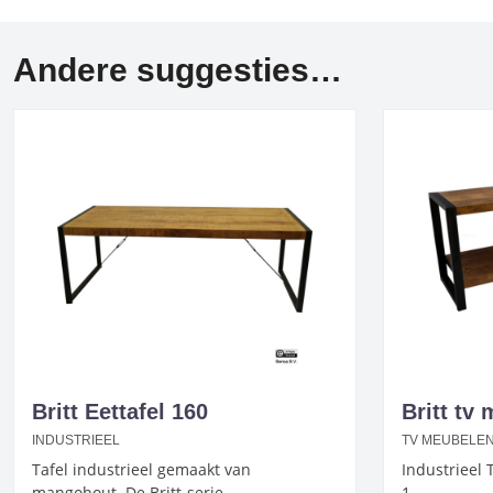
Andere suggesties…
Britt Eettafel 160
Britt tv
INDUSTRIEEL
TV MEUBELE
Tafel industrieel gemaakt van
Industrieel 
mangohout. De Britt-serie…
1…