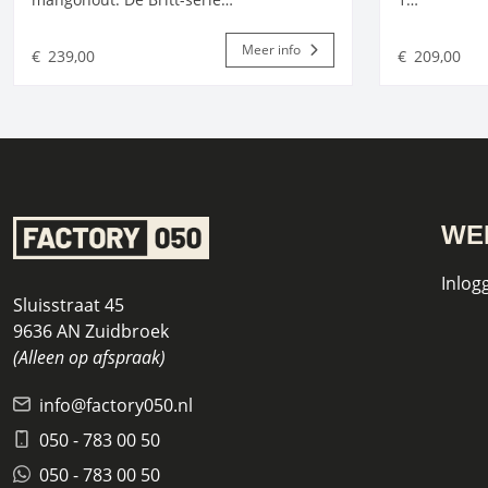
Meer info
€
239,00
€
209,00
WE
Inlog
Sluisstraat 45
9636 AN Zuidbroek
(Alleen op afspraak)
info@factory050.nl
050 - 783 00 50
050 - 783 00 50