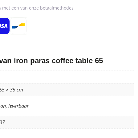
en met een van onze betaalmethodes
an iron paras coffee table 65
65 × 35 cm
on, leverbaar
37