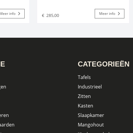
Meer info
Meer info
€
285,00
IE
CATEGORIEËN
Tafels
gen
Industrieel
Zitten
Kasten
eren
Slaapkamer
aarden
Mangohout