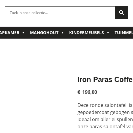
APKAMER
MANGOHOUT
KINDERMEUBELS
TUINME
Iron Paras Coffe
€
196,00
Deze ronde salontafel i
gepoedercoat gebogen st
ideaal om allerlei spull
onze paras salontafel va