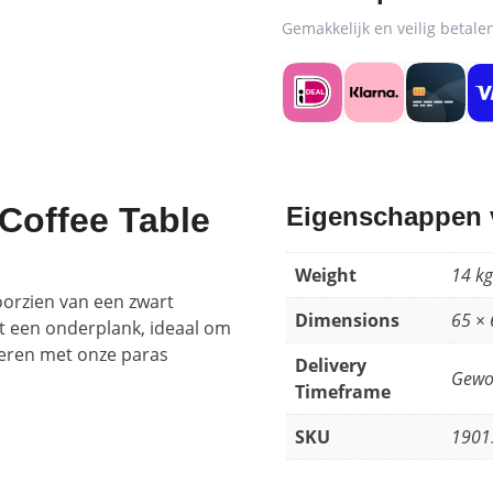
Gemakkelijk en veilig betal
 Coffee Table
Eigenschappen v
Weight
14 kg
orzien van een zwart
Dimensions
65 × 
t een onderplank, ideaal om
ineren met onze paras
Delivery
Gewo
Timeframe
SKU
1901