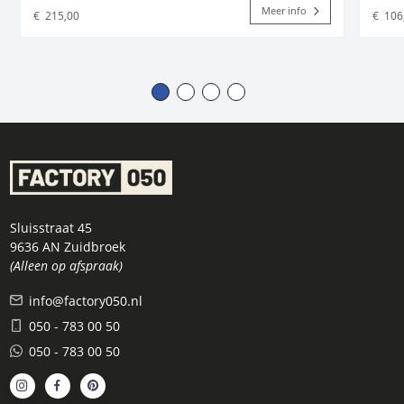
Meer info
€
215,00
€
106
Sluisstraat 45
9636 AN Zuidbroek
(Alleen op afspraak)
info@factory050.nl
050 - 783 00 50
050 - 783 00 50