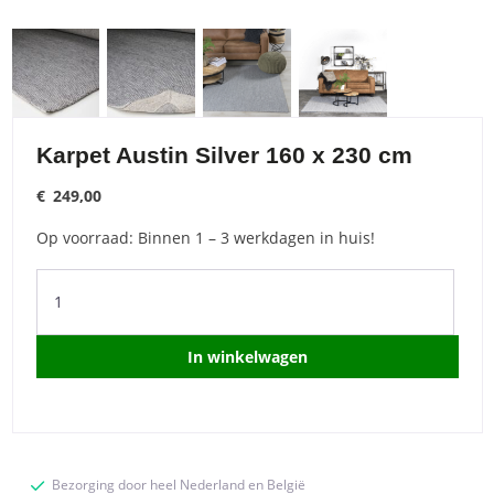
Karpet Austin Silver 160 x 230 cm
€
249,00
Op voorraad: Binnen 1 – 3 werkdagen in huis!
Karpet
Austin
Silver
160
In winkelwagen
x
230
cm
quantity
Bezorging door heel Nederland en België