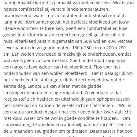
handgemaakte karpet is gemaakt van wol en viscose. Wol is van
nature comfortabel bij verschillende temperaturen,
brandwerend, water- en vuilafstotend, anti-statisch en blijft
lang mooi. Kort samengevat, het perfecte vloerkleed om jouw
ideale woonsfeer te bereiken. Geeft een comfortabel en luxe
gevoel in elk interieur en creëert een gezellige sfeer bij u in
huis. Vloerkleed Austin is gemaakt van 60% wol en 40% viscose.
Leverbaar in de volgende maten: 160 x 230 cm en 200 x 280
cm. Een wollen vloerkleed is makkelijk te onderhouden, omdat
wolvezels geen vuil aantrekken. Goed onderhoud zorgt voor
een langere levensduur van het vloerkleed. Tips voor het
onderhouden van een wollen vloerkleed: – Het is belangrijk om
het vloedkleed te stofzuigen, dit is direct mogelijk vanaf de
eerste dag. Let op! Dit kan alleen met de gladde
stofzuigermond op een lage zuigstand. Zo voorkom je dat
restjes stof zich hechten en uiteindelijk gaan ophopen tussen
het materiaal en kunnen de vezels zichzelf herstellen. – Wol is
een natuurproduct, bespuit het vloerkleed ieder kwartaal licht
met koud water om de wol in goede conditie te houden. – Om
spoorvorming te voorkomen raden wij aan het karpet 1 keer in
de 3 maanden 180 graden om te draaien. Daarnaast is het ook