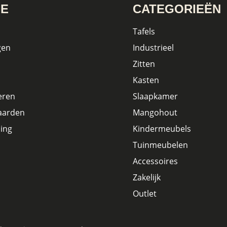
IE
CATEGORIEËN
Tafels
gen
Industrieel
Zitten
Kasten
eren
Slaapkamer
aarden
Mangohout
ing
Kindermeubels
Tuinmeubelen
Accessoires
Zakelijk
Outlet