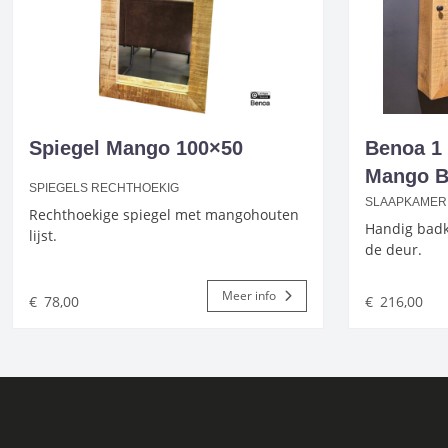
Spiegel Mango 100×50
Benoa 1 
Mango B
SPIEGELS RECHTHOEKIG
SLAAPKAMER
Rechthoekige spiegel met mangohouten
Handig badk
lijst.
de deur.
Meer info
€
78,00
€
216,00