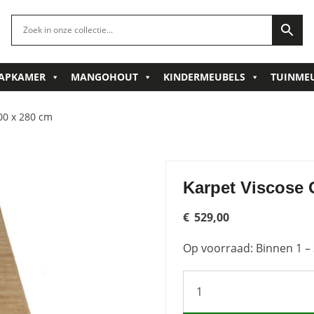
APKAMER
MANGOHOUT
KINDERMEUBELS
TUINME
00 x 280 cm
Karpet Viscose 
€
529,00
Op voorraad: Binnen 1 – 
Karpet
Viscose
Oker