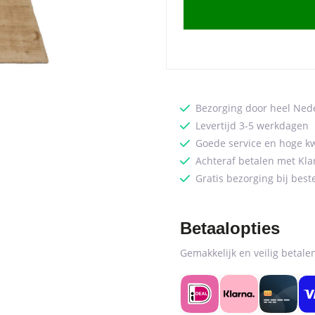
200
x
280
cm
quantity
Bezorging door heel Ned
Levertijd 3-5 werkdagen
Goede service en hoge kw
Achteraf betalen met Kla
Gratis bezorging bij best
Betaalopties
Gemakkelijk en veilig betal