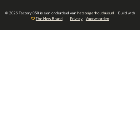
© 2026 Factory 050 is een onderdeel van
hetsteigerhouthuis.nl
| Build with
The New Brand
Privacy
-
Voorwaarden