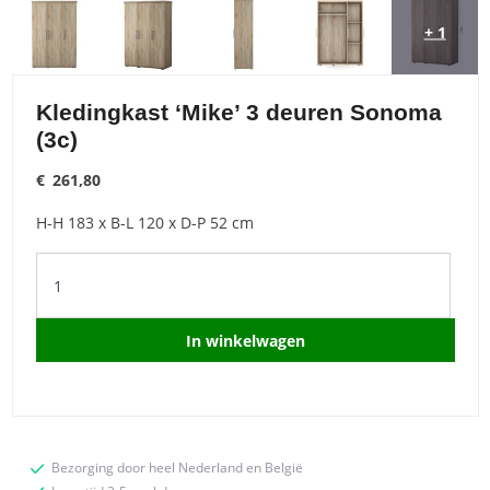
+ 1
Kledingkast ‘Mike’ 3 deuren Sonoma
(3c)
€
261,80
H-H 183 x B-L 120 x D-P 52 cm
Kledingkast
'Mike'
3
deuren
In winkelwagen
Sonoma
(3c)
quantity
Bezorging door heel Nederland en België