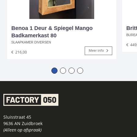
Benoa 1 Deur & Spiegel Mango
Brit
Badkamerkast 80
BUREA
SLAAPKAMER DIVERSEN
€
449
Meer info
€
216,00
Sluisstraat 45
9636 AN Zuidbroek
(Alleen op afspraak)