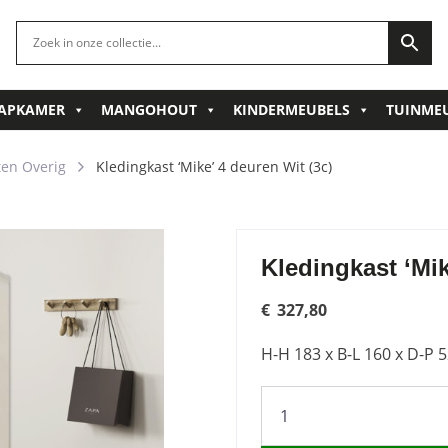
APKAMER
MANGOHOUT
KINDERMEUBELS
TUINME
en Overig
Kledingkast ‘Mike’ 4 deuren Wit (3c)
Kledingkast ‘Mik
€
327,80
H-H 183 x B-L 160 x D-P 
Kledingkast
'Mike'
4