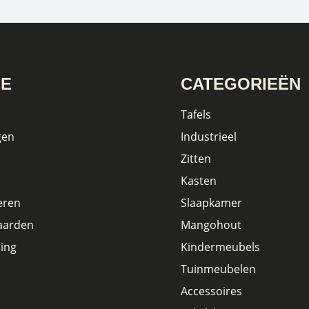
IE
CATEGORIEËN
Tafels
gen
Industrieel
Zitten
Kasten
eren
Slaapkamer
aarden
Mangohout
ing
Kindermeubels
Tuinmeubelen
Accessoires