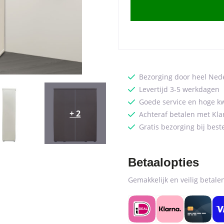
deuren
Wit
(3c)
quantity
Bezorging door heel Ned
Levertijd 3-5 werkdagen
Goede service en hoge kw
+ 2
Achteraf betalen met Kla
Gratis bezorging bij best
Betaalopties
Gemakkelijk en veilig betal