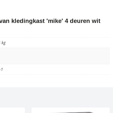
an kledingkast 'mike' 4 deuren wit
 kg
-1