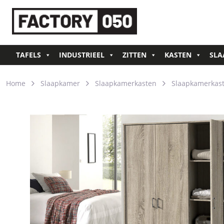
TAFELS
INDUSTRIEEL
ZITTEN
KASTEN
SLA
Home
Slaapkamer
Slaapkamerkasten
Slaapkamerkast