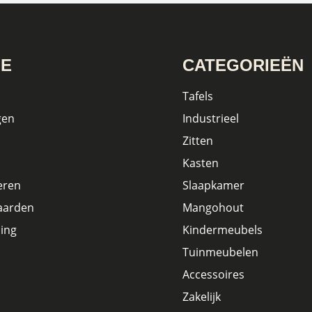
IE
CATEGORIEËN
Tafels
gen
Industrieel
Zitten
Kasten
eren
Slaapkamer
aarden
Mangohout
ing
Kindermeubels
Tuinmeubelen
Accessoires
Zakelijk