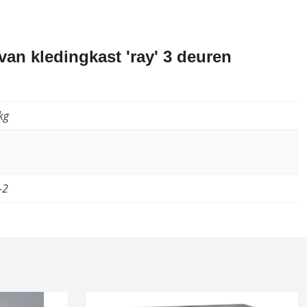
an kledingkast 'ray' 3 deuren
kg
-2