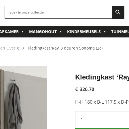
APKAMER
MANGOHOUT
KINDERMEUBELS
TUINME
en Overig
Kledingkast ‘Ray’ 3 deuren Sonoma (2c)
Kledingkast ‘Ra
€
326,70
H-H 180 x B-L 117,5 x D-
Kledingkast
'Ray'
3