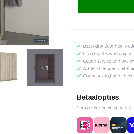
deuren
Sonoma
(2c)
quantity
Bezorging door heel Ned
Levertijd 3-5 werkdagen
Goede service en hoge kw
+ 1
Achteraf betalen met Kla
Gratis bezorging bij best
Betaalopties
Gemakkelijk en veilig betal