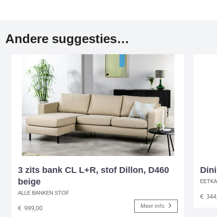
Andere suggesties…
3 zits bank CL L+R, stof Dillon, D460
Dini
beige
EETK
ALLE BANKEN STOF
€
344
Meer info
€
999,00