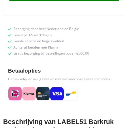
-
Elegance
-
Zithoogte
Bezorging door heel Nederland en België
78
Levertijd 3-5 werkdagen
quantity
Goede service en hoge kwaliteit
Achteraf betalen met Klarna
Gratis bezorging bij bestellingen boven €500,00
Betaalopties
Gemakkelijk en veilig betalen met een van onze betaalmethodes
Beschrijving van LABEL51 Barkruk