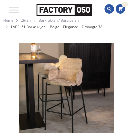
0
Home
Zitten
Barkrukken / Barstoelen
LABEL51 Barkruk Joni – Beige – Elegance – Zithoogte 78