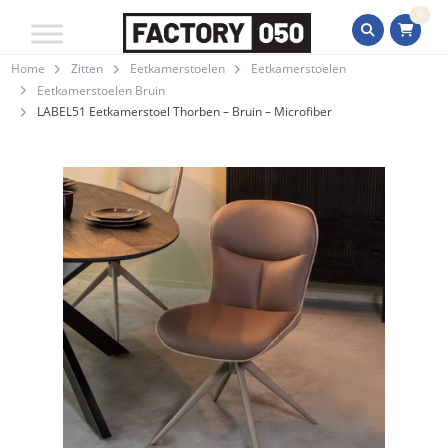
0
Home
Zitten
Eetkamerstoelen
Eetkamerstoelen
Eetkamerstoelen Bruin
LABEL51 Eetkamerstoel Thorben – Bruin – Microfiber