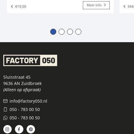
Meer info
€
419,00
€
344
Sluisstraat 45
9636 AN Zuidbroek
(Alleen op afspraak)
info@factory050.nl
050 - 783 00 50
050 - 783 00 50