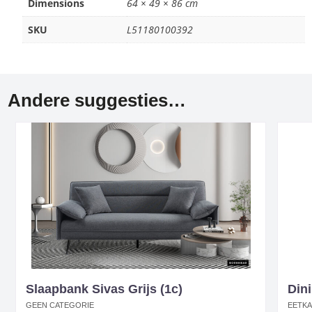
Dimensions
64 × 49 × 86 cm
SKU
L51180100392
Andere suggesties…
Slaapbank Sivas Grijs (1c)
Din
GEEN CATEGORIE
EETK