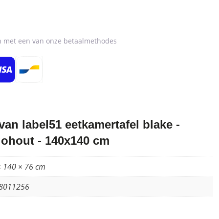
en met een van onze betaalmethodes
an label51 eetkamertafel blake -
ohout - 140x140 cm
× 140 × 76 cm
8011256