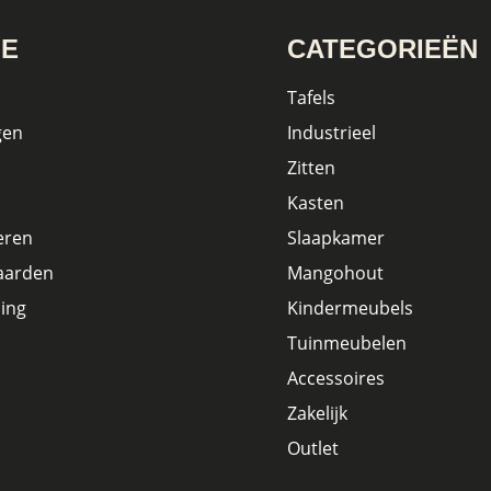
IE
CATEGORIEËN
Tafels
gen
Industrieel
Zitten
Kasten
eren
Slaapkamer
aarden
Mangohout
ing
Kindermeubels
Tuinmeubelen
Accessoires
Zakelijk
Outlet