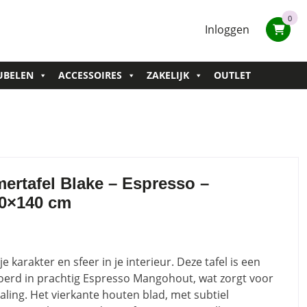
0
Inloggen
UBELEN
ACCESSOIRES
ZAKELIJK
OUTLET
rtafel Blake – Espresso –
0×140 cm
e karakter en sfeer in je interieur. Deze tafel is een
voerd in prachtig Espresso Mangohout, wat zorgt voor
aling. Het vierkante houten blad, met subtiel