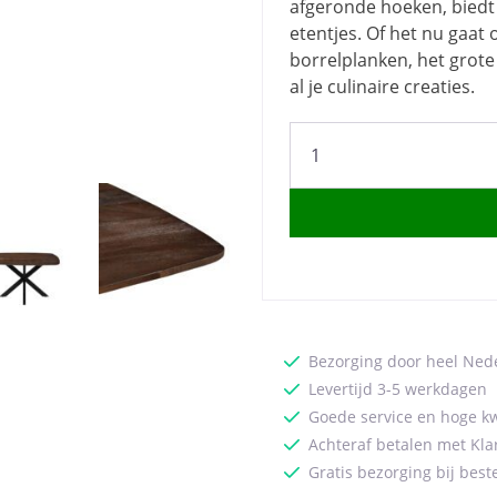
afgeronde hoeken, biedt e
etentjes. Of het nu gaat
borrelplanken, het grote
al je culinaire creaties.
LABEL51
Eetkamertafel
Blake
-
Espresso
-
Mangohout
-
140x140
Bezorging door heel Ned
cm
Levertijd 3-5 werkdagen
quantity
Goede service en hoge kw
Achteraf betalen met Kla
Gratis bezorging bij best