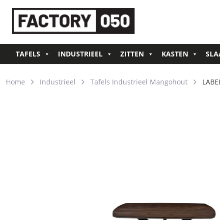
TAFELS
INDUSTRIEEL
ZITTEN
KASTEN
SLA
Home
Industrieel
Tafels Industrieel Mangohout
LABE