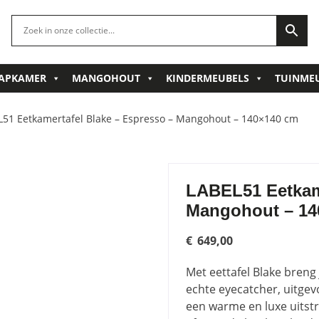
APKAMER
MANGOHOUT
KINDERMEUBELS
TUINME
L51 Eetkamertafel Blake – Espresso – Mangohout – 140×140 cm
LABEL51 Eetkame
Mangohout – 14
€
649,00
Met eettafel Blake breng j
echte eyecatcher, uitge
een warme en luxe uitstr