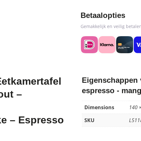
Betaalopties
Gemakkelijk en veilig betal
etkamertafel
Eigenschappen v
espresso - mang
out –
Dimensions
140 
ke – Espresso
SKU
L511