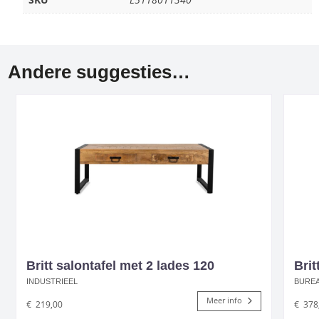
Andere suggesties…
Britt salontafel met 2 lades 120
Brit
INDUSTRIEEL
BURE
Meer info
€
219,00
€
378