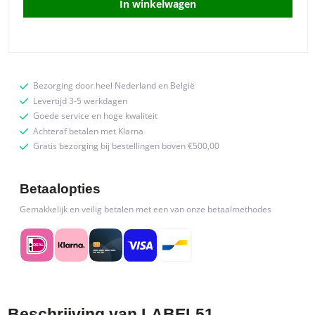
In winkelwagen
Nature
-
Mangohout
-
140
Bezorging door heel Nederland en België
cm
Levertijd 3-5 werkdagen
-
Goede service en hoge kwaliteit
Rond
quantity
Achteraf betalen met Klarna
Gratis bezorging bij bestellingen boven €500,00
Betaalopties
Gemakkelijk en veilig betalen met een van onze betaalmethodes
Beschrijving van LABEL51