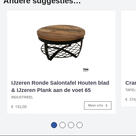
Andere suggesties…
IJzeren Ronde Salontafel Houten blad
Cran
& IJzeren Plank aan de voet 65
TAFEL
INDUSTRIEEL
€
374
Meer info
€
192,00