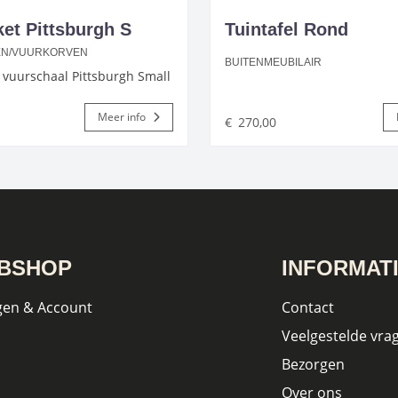
ket Pittsburgh S
Tuintafel Rond
N/VUURKORVEN
BUITENMEUBILAIR
 vuurschaal Pittsburgh Small
Meer info
€
270,00
BSHOP
INFORMAT
gen & Account
Contact
Veelgestelde vra
Bezorgen
Over ons