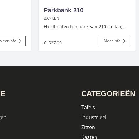
Parkbank 210
BANKEN
Hardhouten tuinbank van 210 cm lang.
Meer info
Meer info
€
527,00
IE
CATEGORIEËN
Tafels
gen
Industrieel
Zitten
Kasten