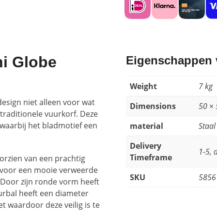
ni Globe
Eigenschappen v
Weight
7 kg
esign niet alleen voor wat
Dimensions
50 × 
raditionele vuurkorf. Deze
 waarbij het bladmotief een
material
Staal
Delivery
1-5, 
Timeframe
orzien van een prachtig
t voor een mooie verweerde
SKU
5856
. Door zijn ronde vorm heeft
uurbal heeft een diameter
et waardoor deze veilig is te