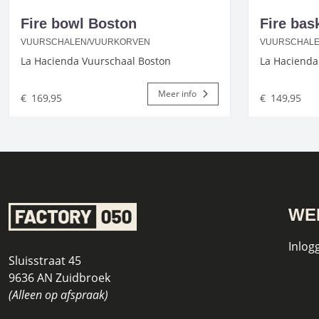
Fire bowl Boston
Fire bas
VUURSCHALEN/VUURKORVEN
VUURSCHALE
La Hacienda Vuurschaal Boston
La Hacienda
Meer info
€
169,95
€
149,95
WE
Inlog
Sluisstraat 45
9636 AN Zuidbroek
(Alleen op afspraak)