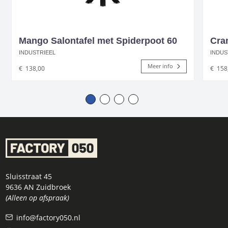
Mango Salontafel met Spiderpoot 60
Cra
INDUSTRIEEL
INDUS
Meer info
€
138,00
€
158
Sluisstraat 45
9636 AN Zuidbroek
(Alleen op afspraak)
info@factory050.nl