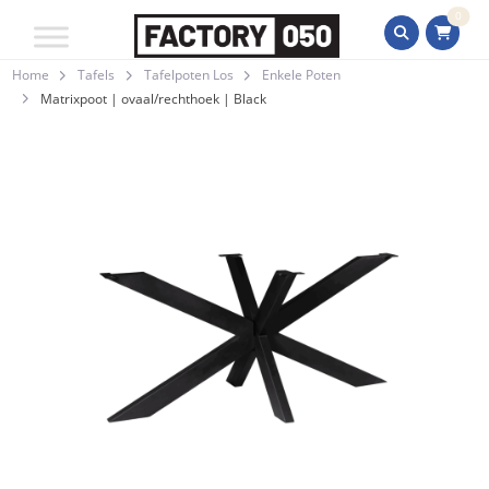
0
Home
Tafels
Tafelpoten Los
Enkele Poten
Matrixpoot | ovaal/rechthoek | Black