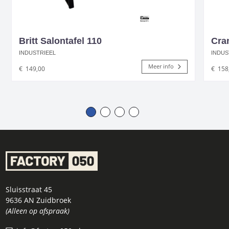
Britt Salontafel 110
Cra
INDUSTRIEEL
INDUS
Meer info
€
149,00
€
158
Sluisstraat 45
9636 AN Zuidbroek
(Alleen op afspraak)